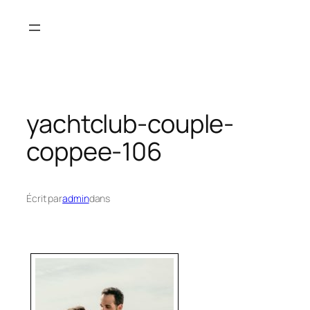
Aller
au
contenu
yachtclub-couple-
coppee-106
Écrit par
admin
dans