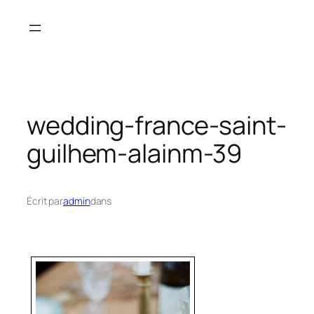
Aller
au
contenu
wedding-france-saint-
guilhem-alainm-39
Écrit par
admin
dans