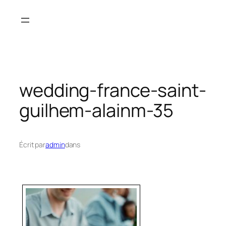
Aller
au
contenu
wedding-france-saint-
guilhem-alainm-35
Écrit par
admin
dans