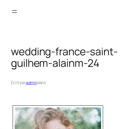
Aller
au
contenu
wedding-france-saint-
guilhem-alainm-24
Écrit par
admin
dans