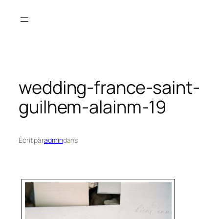
Aller
au
contenu
wedding-france-saint-
guilhem-alainm-19
Écrit par
admin
dans