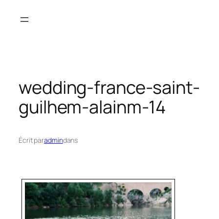
Aller
au
contenu
wedding-france-saint-
guilhem-alainm-14
Écrit par
admin
dans