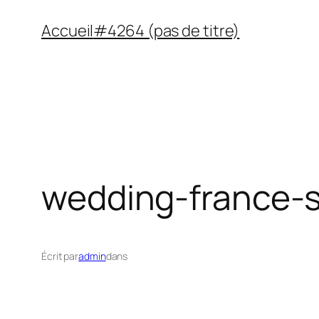
Aller
Accueil
#4264 (pas de titre)
au
contenu
wedding-france-s
Écrit par
admin
dans