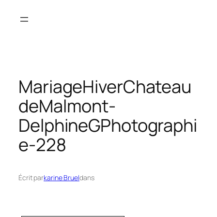
Aller
au
contenu
MariageHiverChateau
deMalmont-
DelphineGPhotographi
e-228
Écrit par
karine Bruel
dans