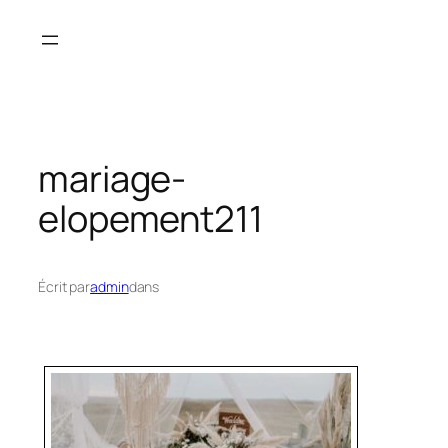
Aller
au
contenu
mariage-
elopement211
Écrit par
admin
dans