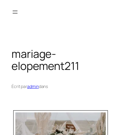
Aller
au
contenu
mariage-
elopement211
Écrit par
admin
dans