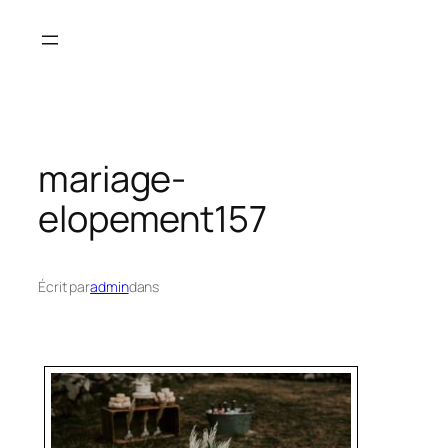
Aller
au
contenu
mariage-
elopement157
Écrit par
admin
dans