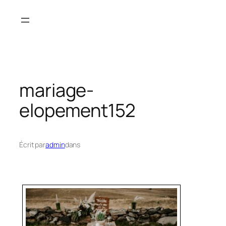
Aller
au
contenu
mariage-
elopement152
Écrit par
admin
dans