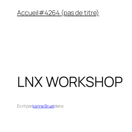
Aller
Accueil
#4264 (pas de titre)
au
contenu
LNX WORKSHOP
Écrit par
karine Bruel
dans