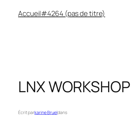
Aller
Accueil
#4264 (pas de titre)
au
contenu
LNX WORKSHOP
Écrit par
karine Bruel
dans