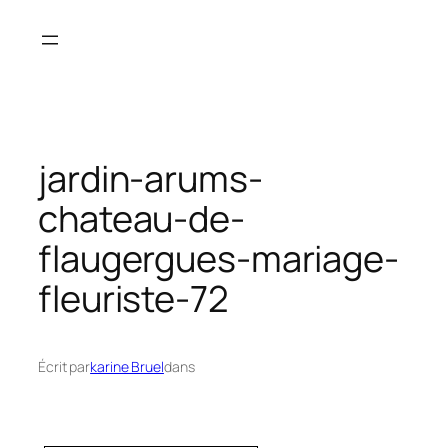
Aller
au
contenu
jardin-arums-
chateau-de-
flaugergues-mariage-
fleuriste-72
Écrit par
karine Bruel
dans