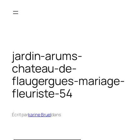
Aller
au
contenu
jardin-arums-
chateau-de-
flaugergues-mariage-
fleuriste-54
Écrit par
karine Bruel
dans