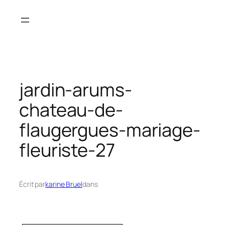
Aller
au
contenu
jardin-arums-
chateau-de-
flaugergues-mariage-
fleuriste-27
Écrit par
karine Bruel
dans