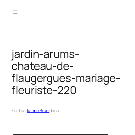
Aller
au
contenu
jardin-arums-
chateau-de-
flaugergues-mariage-
fleuriste-220
Écrit par
karine Bruel
dans