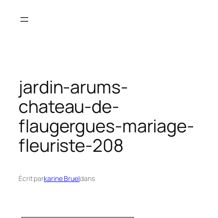
Aller
au
contenu
jardin-arums-
chateau-de-
flaugergues-mariage-
fleuriste-208
Écrit par
karine Bruel
dans