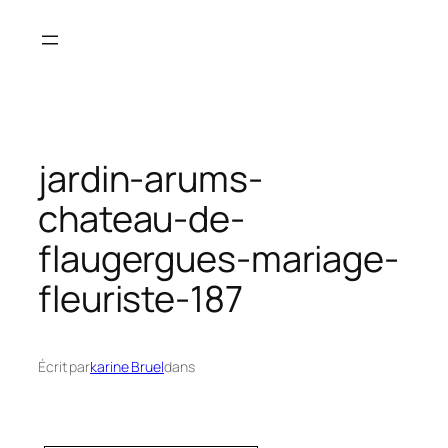
Aller
au
contenu
jardin-arums-
chateau-de-
flaugergues-mariage-
fleuriste-187
Écrit par
karine Bruel
dans