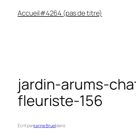
Aller
Accueil
#4264 (pas de titre)
au
contenu
jardin-arums-cha
fleuriste-156
Écrit par
karine Bruel
dans