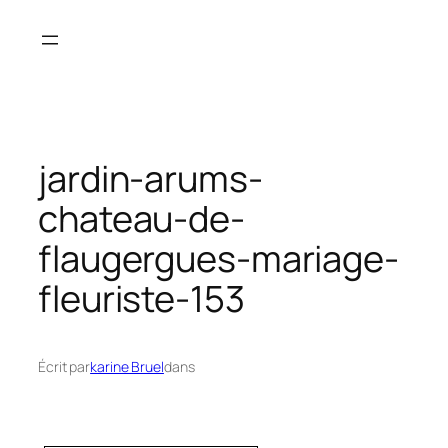
Aller
au
contenu
jardin-arums-
chateau-de-
flaugergues-mariage-
fleuriste-153
Écrit par
karine Bruel
dans