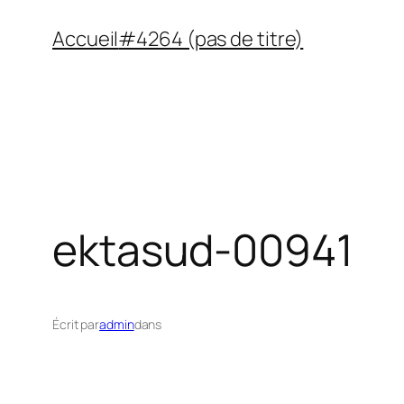
Aller
Accueil
#4264 (pas de titre)
au
contenu
ektasud-00941
Écrit par
admin
dans