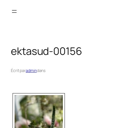
Aller
au
contenu
ektasud-00156
Écrit par
admin
dans