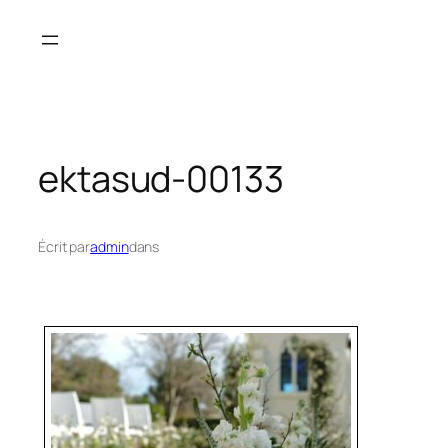
Aller
au
contenu
ektasud-00133
Écrit par
admin
dans