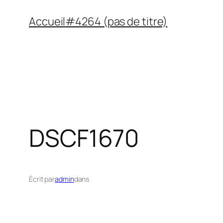
Aller
Accueil
#4264 (pas de titre)
au
contenu
DSCF1670
Écrit par
admin
dans