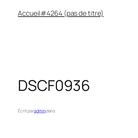
Aller
Accueil
#4264 (pas de titre)
au
contenu
DSCF0936
Écrit par
admin
dans