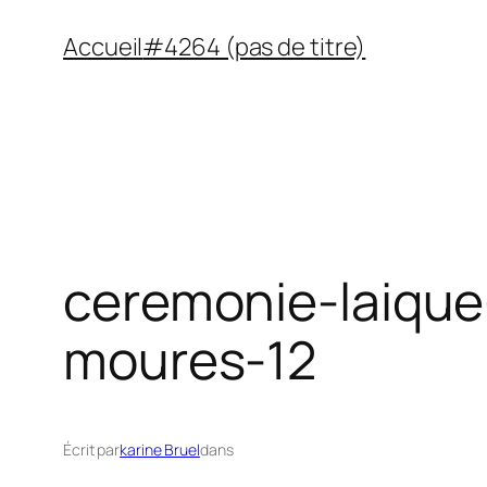
Aller
Accueil
#4264 (pas de titre)
au
contenu
ceremonie-laiqu
moures-12
Écrit par
karine Bruel
dans