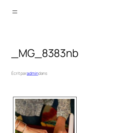
Aller
au
contenu
_MG_8383nb
Écrit par
admin
dans