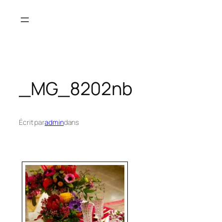
Aller
au
contenu
_MG_8202nb
Écrit par
admin
dans