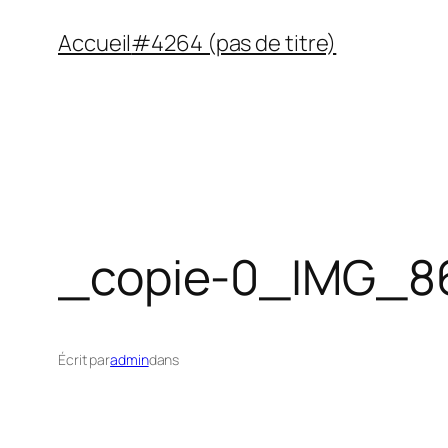
Aller
Accueil
#4264 (pas de titre)
au
contenu
_copie-0_IMG_8
Écrit par
admin
dans