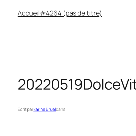
Aller
Accueil
#4264 (pas de titre)
au
contenu
20220519DolceVi
Écrit par
karine Bruel
dans