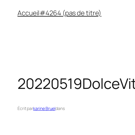
Aller
Accueil
#4264 (pas de titre)
au
contenu
20220519DolceVi
Écrit par
karine Bruel
dans