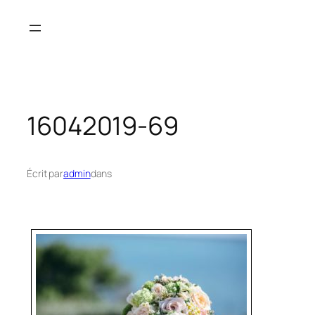
Aller
au
contenu
16042019-69
Écrit par
admin
dans