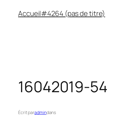
Aller
Accueil
#4264 (pas de titre)
au
contenu
16042019-54
Écrit par
admin
dans