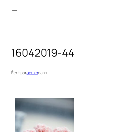
Aller
au
contenu
16042019-44
Écrit par
admin
dans