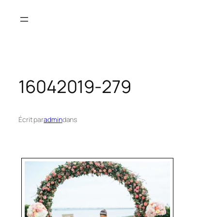
Aller
au
contenu
16042019-279
Écrit par
admin
dans