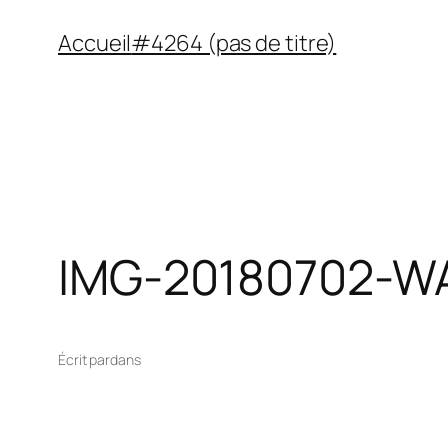
Aller
Accueil
#4264 (pas de titre)
au
contenu
IMG-20180702-W
Écrit par
dans