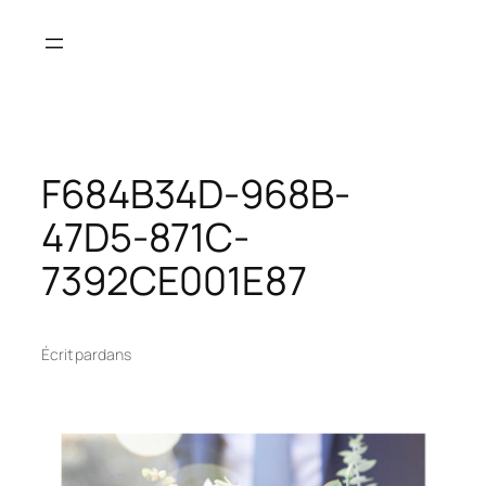
Aller
au
contenu
F684B34D-968B-
47D5-871C-
7392CE001E87
Écrit par
dans