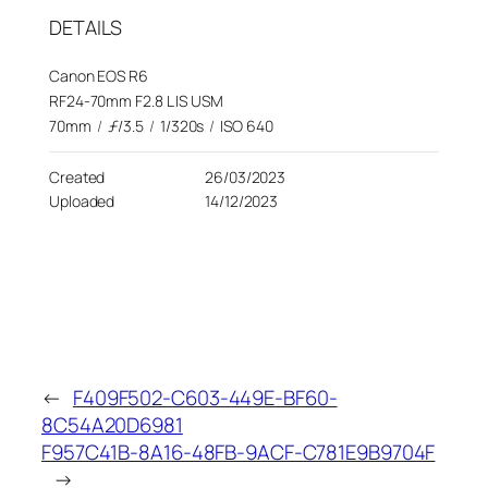
DETAILS
Canon EOS R6
RF24-70mm F2.8 L IS USM
70mm
/
ƒ/3.5
/
1/320s
/
ISO 640
Created
26/03/2023
Uploaded
14/12/2023
←
F409F502-C603-449E-BF60-
8C54A20D6981
F957C41B-8A16-48FB-9ACF-C781E9B9704F
→