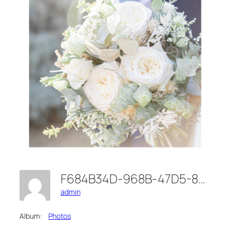
F684B34D-968B-47D5-871C-7392CE001E87
admin
Album:
Photos