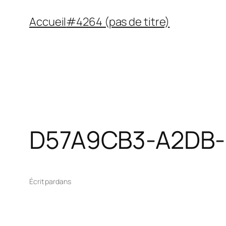
Aller
Accueil
#4264 (pas de titre)
au
contenu
D57A9CB3-A2DB-
Écrit par
dans