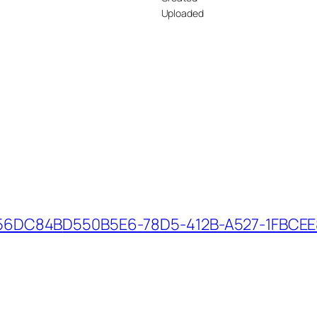
Uploaded
556DC84B
D550B5E6-78D5-412B-A527-1FBCEE