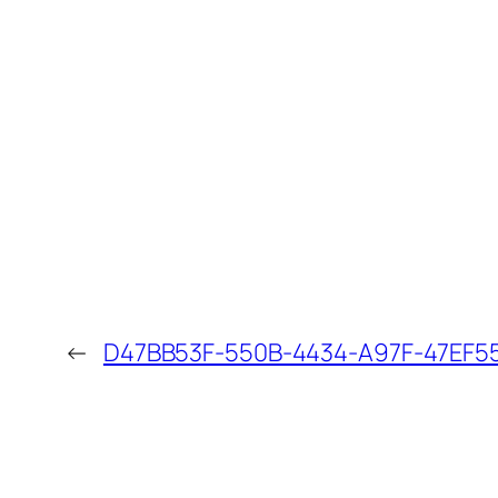
←
D47BB53F-550B-4434-A97F-47EF