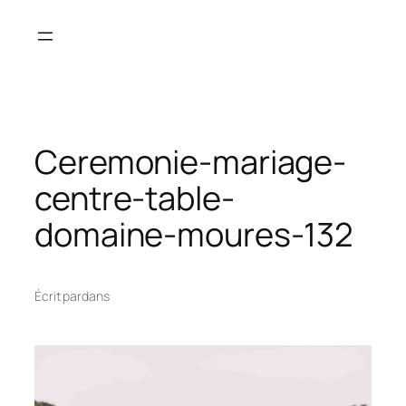
Aller
au
contenu
Ceremonie-mariage-
centre-table-
domaine-moures-132
Écrit par
dans