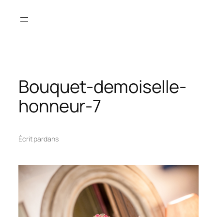
Aller
au
contenu
Bouquet-demoiselle-
honneur-7
Écrit par
dans