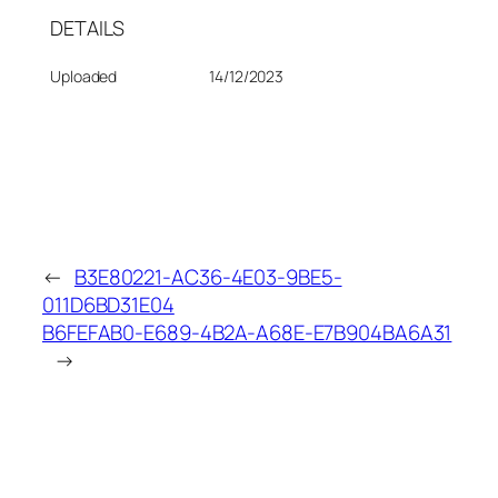
DETAILS
Uploaded
14/12/2023
←
B3E80221-AC36-4E03-9BE5-
011D6BD31E04
B6FEFAB0-E689-4B2A-A68E-E7B904BA6A31
→