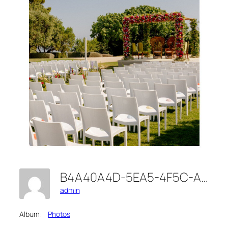
B4A40A4D-5EA5-4F5C-A975-40865B7F538D
admin
Album:
Photos