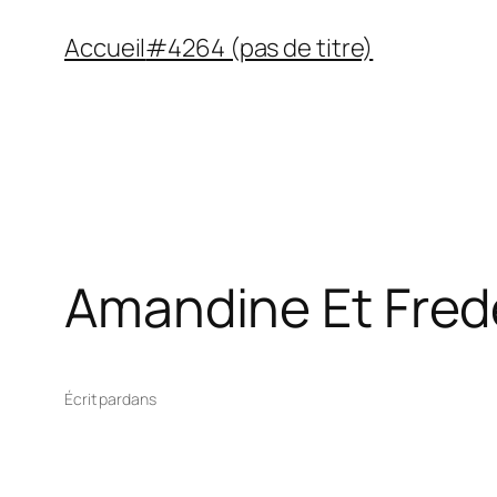
Aller
Accueil
#4264 (pas de titre)
au
contenu
Amandine Et Fred
Écrit par
dans