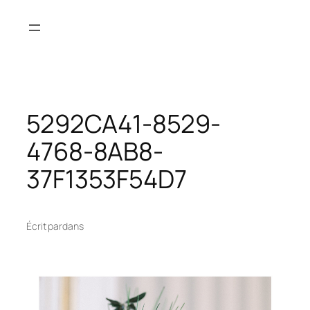
Aller
au
contenu
5292CA41-8529-
4768-8AB8-
37F1353F54D7
Écrit par
dans