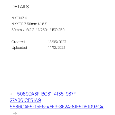
DETAILS
NIKON Z 6
NIKKOR Z 50mm f/1.8 S
50mm
/
ƒ/2.2
/
1/250s
/
ISO 250
Created
18/03/2023
Uploaded
14/12/2023
←
5089DA3F-BC31-4135-937F-
27A061CF51A9
5686CAE5-15E6-46F9-8F2A-81E5D51093C4
→