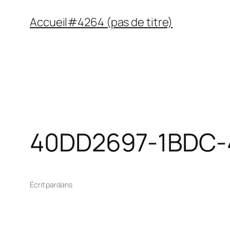
Aller
Accueil
#4264 (pas de titre)
au
contenu
40DD2697-1BDC
Écrit par
dans