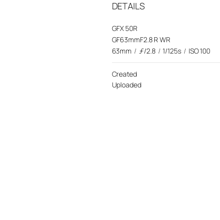
DETAILS
GFX 50R
GF63mmF2.8 R WR
63mm
/
ƒ/2.8
/
1/125s
/
ISO 100
Created
Uploaded