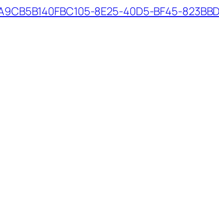
A9CB5B1
40FBC105-8E25-40D5-BF45-823BB