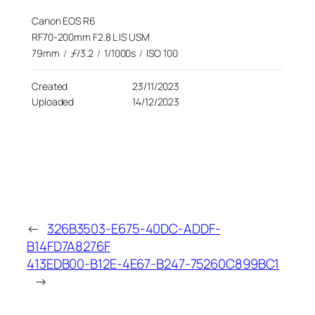
Canon EOS R6
RF70-200mm F2.8 L IS USM
79mm
/
ƒ/3.2
/
1/1000s
/
ISO 100
Created
23/11/2023
Uploaded
14/12/2023
←
326B3503-E675-40DC-ADDF-
B14FD7A8276F
413EDB00-B12E-4E67-B247-75260C899BC1
→