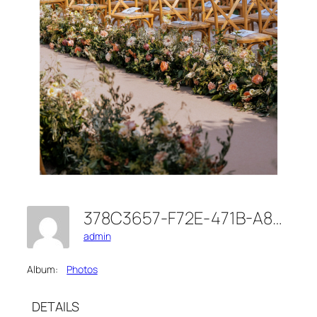
378C3657-F72E-471B-A855-847FAEEDB427
admin
Album:
Photos
DETAILS