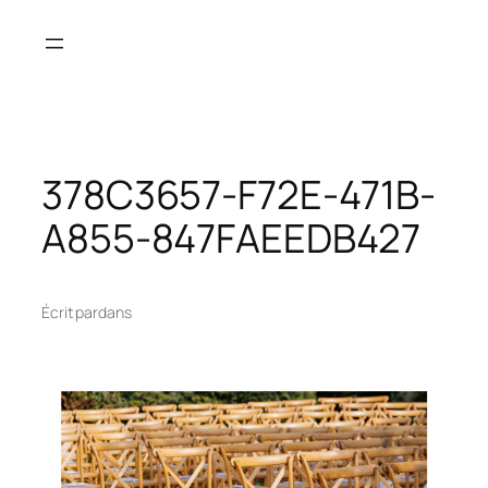
Aller
au
contenu
378C3657-F72E-471B-
A855-847FAEEDB427
Écrit par
dans