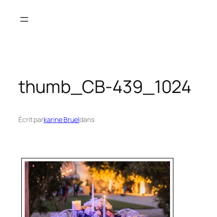
Aller
au
contenu
thumb_CB-439_1024
Écrit par
karine Bruel
dans