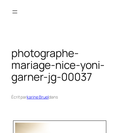
Aller
au
contenu
photographe-
mariage-nice-yoni-
garner-jg-00037
Écrit par
karine Bruel
dans