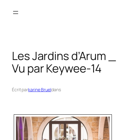
Aller
au
contenu
Les Jardins d’Arum _
Vu par Keywee-14
Écrit par
karine Bruel
dans